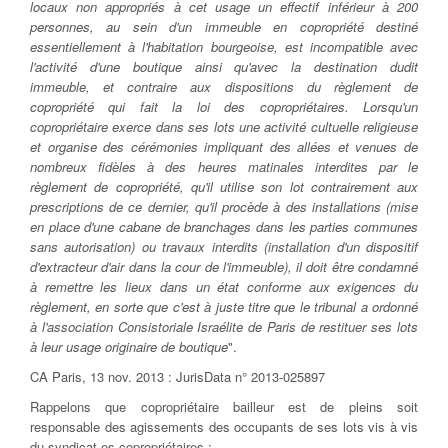
locaux non appropriés à cet usage un effectif inférieur à 200
personnes, au sein d'un immeuble en copropriété destiné
essentiellement à l'habitation bourgeoise, est incompatible avec
l'activité d'une boutique ainsi qu'avec la destination dudit
immeuble, et contraire aux dispositions du règlement de
copropriété qui fait la loi des copropriétaires. Lorsqu'un
copropriétaire exerce dans ses lots une activité cultuelle religieuse
et organise des cérémonies impliquant des allées et venues de
nombreux fidèles à des heures matinales interdites par le
règlement de copropriété, qu'il utilise son lot contrairement aux
prescriptions de ce dernier, qu'il procède à des installations (mise
en place d'une cabane de branchages dans les parties communes
sans autorisation) ou travaux interdits (installation d'un dispositif
d'extracteur d'air dans la cour de l'immeuble), il doit être condamné
à remettre les lieux dans un état conforme aux exigences du
règlement, en sorte que c'est à juste titre que le tribunal a ordonné
à l'association Consistoriale Israélite de Paris de restituer ses lots
à leur usage originaire de boutique
".
CA Paris, 13 nov. 2013 : JurisData n° 2013-025897
Rappelons que copropriétaire bailleur est de pleins soit
responsable des agissements des occupants de ses lots vis à vis
du syndicat es copropriétaires :