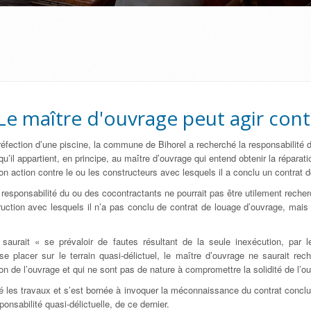
Le maître d'ouvrage peut agir cont
éfection d’une piscine, la commune de Bihorel a recherché la responsabilité d’
"qu’il appartient, en principe, au maître d’ouvrage qui entend obtenir la rép
son action contre le ou les constructeurs avec lesquels il a conclu un contrat 
ù la responsabilité du ou des cocontractants ne pourrait pas être utilement recher
ruction avec lesquels il n’a pas conclu de contrat de louage d’ouvrage, mais
saurait « se prévaloir de fautes résultant de la seule inexécution, par l
 placer sur le terrain quasi-délictuel, le maître d’ouvrage ne saurait rech
n de l’ouvrage et qui ne sont pas de nature à compromettre la solidité de l’ou
 les travaux et s’est bornée à invoquer la méconnaissance du contrat conclu en
nsabilité quasi-délictuelle, de ce dernier.