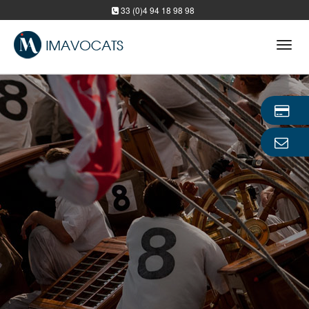
33 (0)4 94 18 98 98
Tog
navi