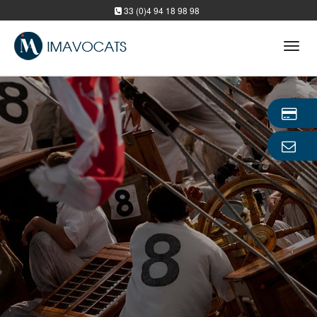
33 (0)4 94 18 98 98
Tog
navi