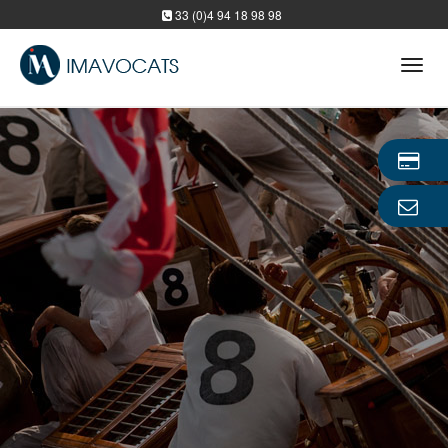
33 (0)4 94 18 98 98
Tog
navi