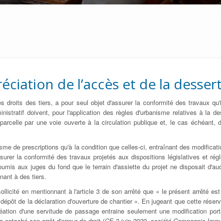
ciation de l’accès et de la desser
s droits des tiers, a pour seul objet d'assurer la conformité des travaux qu'
inistratif doivent, pour l'application des règles d'urbanisme relatives à la d
 parcelle par une voie ouverte à la circulation publique et, le cas échéant, 
isme de prescriptions qu'à la condition que celles-ci, entraînant des modificat
ssurer la conformité des travaux projetés aux dispositions législatives et rég
oumis aux juges du fond que le terrain d'assiette du projet ne disposait d'au
nant à des tiers.
icité en mentionnant à l'article 3 de son arrêté que « le présent arrêté est c
dépôt de la déclaration d'ouverture de chantier ». En jugeant que cette réserve
réation d'une servitude de passage entraine seulement une modification porta
a entaché son arrêt d'erreur de droit (
CE 3 juin 2020, société Compagnie Immo