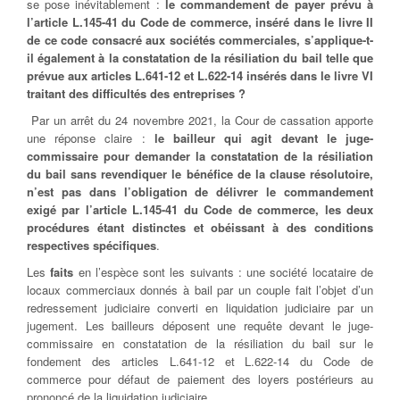
se pose inévitablement :
le commandement de payer prévu à
l’article L.145-41 du Code de commerce, inséré dans le livre II
de ce code consacré aux sociétés commerciales, s’applique-t-
il également à la constatation de la résiliation du bail telle que
prévue aux articles L.641-12 et L.622-14 insérés dans le livre VI
traitant des difficultés des entreprises ?
Par un arrêt du 24 novembre 2021, la Cour de cassation apporte
une réponse claire :
le bailleur qui agit devant le juge-
commissaire pour demander la constatation de la résiliation
du bail sans revendiquer le bénéfice de la clause résolutoire,
n’est pas dans l’obligation de délivrer le commandement
exigé par l’article L.145-41 du Code de commerce, les deux
procédures étant distinctes et obéissant à des conditions
respectives spécifiques
.
Les
faits
en l’espèce sont les suivants : une société locataire de
locaux commerciaux donnés à bail par un couple fait l’objet d’un
redressement judiciaire converti en liquidation judiciaire par un
jugement. Les bailleurs déposent une requête devant le juge-
commissaire en constatation de la résiliation du bail sur le
fondement des articles L.641-12 et L.622-14 du Code de
commerce pour défaut de paiement des loyers postérieurs au
prononcé de la liquidation judiciaire.