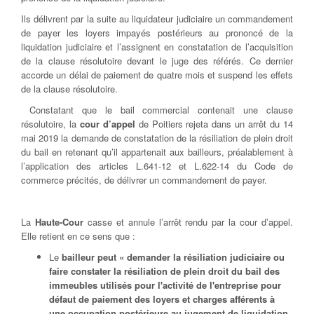
Ils délivrent par la suite au liquidateur judiciaire un commandement
de payer les loyers impayés postérieurs au prononcé de la
liquidation judiciaire et l’assignent en constatation de l’acquisition
de la clause résolutoire devant le juge des référés. Ce dernier
accorde un délai de paiement de quatre mois et suspend les effets
de la clause résolutoire.
Constatant que le bail commercial contenait une clause
résolutoire, la
cour d’appel
de Poitiers rejeta dans un arrêt du 14
mai 2019 la demande de constatation de la résiliation de plein droit
du bail en retenant qu’il appartenait aux bailleurs, préalablement à
l’application des articles L.641-12 et L.622-14 du Code de
commerce précités, de délivrer un commandement de payer.
La
Haute-Cour
casse et annule l’arrêt rendu par la cour d’appel.
Elle retient en ce sens que :
Le
bailleur peut « demander la résiliation judiciaire ou
faire constater la résiliation de plein droit du bail des
immeubles utilisés pour l'activité de l'entreprise pour
défaut de paiement des loyers et charges afférents à
une occupation postérieure au jugement de liquidation