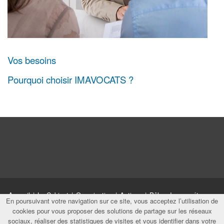
Vos besoins
Pourquoi choisir IMAVOCATS ?
Accueil
|
Le Cabinet
|
Organisation
|
Actions
|
Pôles de compétences
En poursuivant votre navigation sur ce site, vous acceptez l’utilisation de
|
Ventes
|
Espace client
|
Contact
|
Mentions
|
Plan site
|
Actualité
cookies pour vous proposer des solutions de partage sur les réseaux
du droit de l'Environnement
sociaux, réaliser des statistiques de visites et vous identifier dans votre